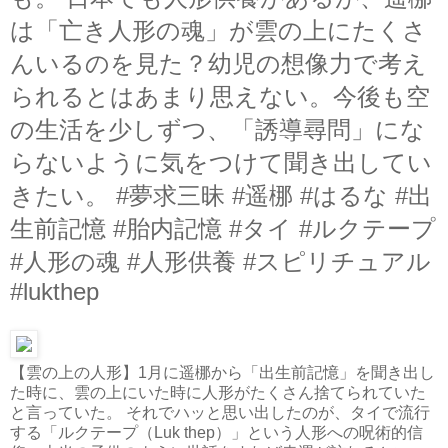
は「亡き人形の魂」が雲の上にたくさ
んいるのを見た？幼児の想像力で考え
られるとはあまり思えない。今後も空
の生活を少しずつ、「誘導尋問」にな
らないように気をつけて聞き出してい
きたい。 #夢求三昧 #遥梛 #はるな #出
生前記憶 #胎内記憶 #タイ #ルクテープ
#人形の魂 #人形供養 #スピリチュアル
#lukthep
【雲の上の人形】1月に遥梛から「出生前記憶」を聞き出し
た時に、雲の上にいた時に人形がたくさん捨てられていた
と言っていた。 それでハッと思い出したのが、タイで流行
する「ルクテープ（Luk thep）」という人形への呪術的信