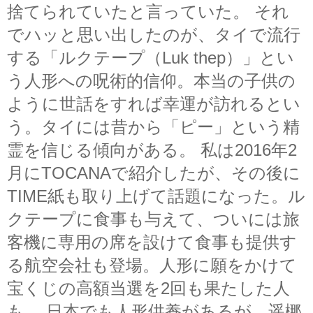
捨てられていたと言っていた。 それ
でハッと思い出したのが、タイで流行
する「ルクテープ（Luk thep）」とい
う人形への呪術的信仰。本当の子供の
ように世話をすれば幸運が訪れるとい
う。タイには昔から「ピー」という精
霊を信じる傾向がある。 私は2016年2
月にTOCANAで紹介したが、その後に
TIME紙も取り上げて話題になった。ル
クテープに食事も与えて、ついには旅
客機に専用の席を設けて食事も提供す
る航空会社も登場。人形に願をかけて
宝くじの高額当選を2回も果たした人
も。 日本でも人形供養があるが、遥梛