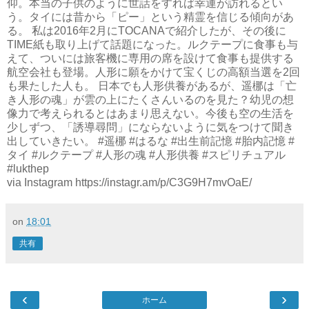
仰。本当の子供のように世話をすれば幸運が訪れるとい
う。タイには昔から「ピー」という精霊を信じる傾向があ
る。 私は2016年2月にTOCANAで紹介したが、その後に
TIME紙も取り上げて話題になった。ルクテープに食事も与
えて、ついには旅客機に専用の席を設けて食事も提供する
航空会社も登場。人形に願をかけて宝くじの高額当選を2回
も果たした人も。 日本でも人形供養があるが、遥梛は「亡
き人形の魂」が雲の上にたくさんいるのを見た？幼児の想
像力で考えられるとはあまり思えない。今後も空の生活を
少しずつ、「誘導尋問」にならないように気をつけて聞き
出していきたい。 #遥梛 #はるな #出生前記憶 #胎内記憶 #
タイ #ルクテープ #人形の魂 #人形供養 #スピリチュアル
#lukthep
via Instagram https://instagr.am/p/C3G9H7mvOaE/
on
18:01
共有
‹
›
ホーム