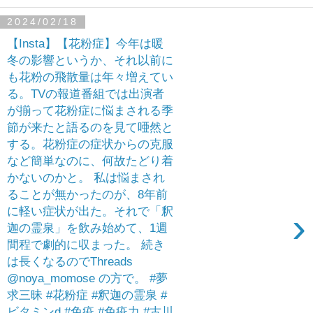
2024/02/18
【Insta】【花粉症】今年は暖
冬の影響というか、それ以前に
も花粉の飛散量は年々増えてい
る。TVの報道番組では出演者
が揃って花粉症に悩まされる季
節が来たと語るのを見て唖然と
する。花粉症の症状からの克服
など簡単なのに、何故たどり着
かないのかと。 私は悩まされ
ることが無かったのが、8年前
に軽い症状が出た。それで「釈
›
迦の霊泉」を飲み始めて、1週
間程で劇的に収まった。 続き
は長くなるのでThreads
@noya_momose の方で。 #夢
求三昧 #花粉症 #釈迦の霊泉 #
ビタミンd #免疫 #免疫力 #古川