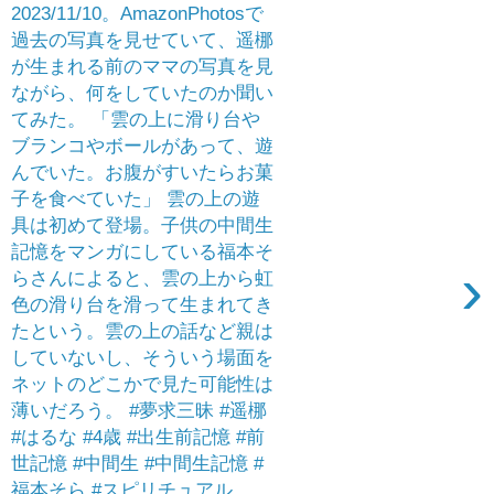
2023/11/10。AmazonPhotosで
過去の写真を見せていて、遥梛
が生まれる前のママの写真を見
ながら、何をしていたのか聞い
てみた。 「雲の上に滑り台や
ブランコやボールがあって、遊
んでいた。お腹がすいたらお菓
子を食べていた」 雲の上の遊
具は初めて登場。子供の中間生
記憶をマンガにしている福本そ
›
らさんによると、雲の上から虹
色の滑り台を滑って生まれてき
たという。雲の上の話など親は
していないし、そういう場面を
ネットのどこかで見た可能性は
薄いだろう。 #夢求三昧 #遥梛
#はるな #4歳 #出生前記憶 #前
世記憶 #中間生 #中間生記憶 #
福本そら #スピリチュアル