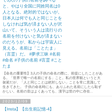
と、やはり全国に同姓同名は0
人となる。絶対的ではないが。
日本人は何でも人と同じことを
しなければ気が済まない人が沢
山いて、そういう人は流行りの
名前を付けないと気が済まない
のだろうが、私からは宇宙人に
見える。名前は「ことたま」
（言霊）だ。 #夢求三昧 #名前
#命名 #子供の名前 #言霊 #こと
たま
【命名の重要性】3人の子供の命名の際に、前提にしたことがあ
る。「世界で唯一の名前にする」こと。私の世界観というと大
袈裟だが、「人と同じことは絶対しない」ことを常に意識して
生きてきた。 子供の命名時にも、ありふれた名前にしたら恥ず
かしい。名前の音はよくあっても、漢字は世の中に存在...
2023/12/09
【Insta】【出生前記憶-4】