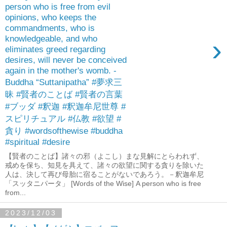
person who is free from evil
opinions, who keeps the
commandments, who is
knowledgeable, and who
›
eliminates greed regarding
desires, will never be conceived
again in the mother's womb. -
Buddha “Suttanipatha” #夢求三
昧 #賢者のことば #賢者の言葉
#ブッダ #釈迦 #釈迦牟尼世尊 #
スピリチュアル #仏教 #欲望 #
貪り #wordsofthewise #buddha
#spiritual #desire
【賢者のことば】諸々の邪（よこし）まな見解にとらわれず、
戒めを保ち、知見を具えて、諸々の欲望に関する貪りを除いた
人は、決して再び母胎に宿ることがないであろう。－釈迦牟尼
「スッタニパータ」 [Words of the Wise] A person who is free
from...
2023/12/03