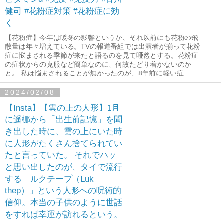
健司 #花粉症対策 #花粉症に効
く
【花粉症】今年は暖冬の影響というか、それ以前にも花粉の飛
散量は年々増えている。TVの報道番組では出演者が揃って花粉
症に悩まされる季節が来たと語るのを見て唖然とする。花粉症
の症状からの克服など簡単なのに、何故たどり着かないのか
と。 私は悩まされることが無かったのが、8年前に軽い症...
2024/02/08
【Insta】【雲の上の人形】1月
に遥梛から「出生前記憶」を聞
き出した時に、雲の上にいた時
に人形がたくさん捨てられてい
たと言っていた。 それでハッ
と思い出したのが、タイで流行
する「ルクテープ（Luk
thep）」という人形への呪術的
信仰。本当の子供のように世話
をすれば幸運が訪れるという。