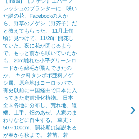
【Insta】【ノゲシ】エバーフ
レッシュのプランターに 咲い
た謎の花、Facebookの人か
ら、野草のノゲシ（野芥子）だ
と教えてもらった。 11月上旬
頃に見つけて、11/28に開花し
ていた。夜に花が閉じるよう
で、もっと前から咲いていたか
も。20m離れた小平グリーンロ
ードから綿毛が飛んできたの
か。 キク科タンポポ亜科ノゲ
シ属、原産地はヨーロッパで、
有史以前に中国経由で日本に入
ってきた史前帰化植物。 日本
›
全国各地に分布し、荒れ地、道
端、土手、畑のあぜ、人家のま
わりなどに自生する。 草丈：
50～100cm。開花期は諸説ある
が春から秋まで。 若苗、若