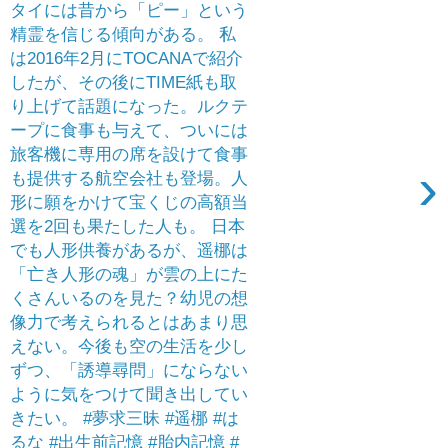
タイには昔から「ピー」という
精霊を信じる傾向がある。 私
は2016年2月にTOCANAで紹介
したが、その後にTIME紙も取
り上げて話題になった。ルクテ
ープに食事も与えて、ついには
旅客機に専用の席を設けて食事
›
も提供する航空会社も登場。人
形に願をかけて宝くじの高額当
選を2回も果たした人も。 日本
でも人形供養があるが、遥梛は
「亡き人形の魂」が雲の上にた
くさんいるのを見た？幼児の想
像力で考えられるとはあまり思
えない。今後も空の生活を少し
ずつ、「誘導尋問」にならない
ように気をつけて聞き出してい
きたい。 #夢求三昧 #遥梛 #は
るな #出生前記憶 #胎内記憶 #