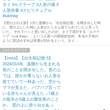
タイ #ルクテープ #人形の魂 #
人形供養 #スピリチュアル
#lukthep
【雲の上の人形】1月に遥梛から「出生前記憶」を聞き出した時
に、雲の上にいた時に人形がたくさん捨てられていたと言って
いた。 それでハッと思い出したのが、タイで流行する「ルクテ
ープ（Luk thep）」という人形への呪術的信仰。本当の子供の
ように世話をすれば幸運が訪れるという。タイ...
2024/02/04
【Insta】【出生前記憶-5】
2024/01/09。遥梛から生まれる
前のことを聞き出した。雲の上
では、誰かが要らないお人形を
捨てていて一杯あった。空から
ママが見えた。バブバブ言って
いる赤ちゃんが見えた→7歳上
の龍矢か5歳上の愛弥美のこと
か。 雲の上に滑り台があっ