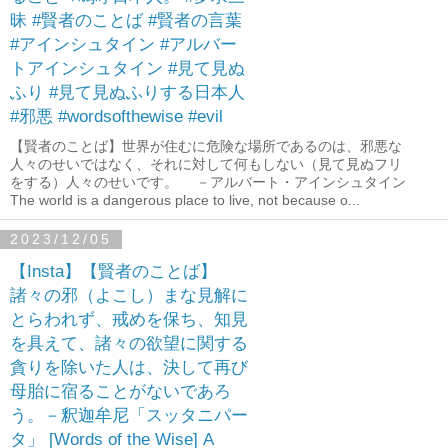
昧 #賢者のことば #賢者の言葉
#アインシュタイン #アルバー
トアインシュタイン #見て見ぬ
ふり #見て見ぬふりする日本人
#邪悪 #wordsofthewise #evil
【賢者のことば】世界が住むに危険な場所であるのは、邪悪な
人々のせいではなく、それに対して何もしない（見て見ぬフリ
をする）人々のせいです。 －アルバート・アインシュタイン
The world is a dangerous place to live, not because o...
2023/12/05
【Insta】【賢者のことば】
諸々の邪（よこし）まな見解に
とらわれず、戒めを保ち、知見
を具えて、諸々の欲望に関する
貪りを除いた人は、決して再び
母胎に宿ることがないであろ
う。－釈迦牟尼「スッタニパー
タ」 [Words of the Wise] A