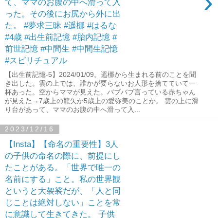
›
て、ママのお腹の中へ滑って入
った。その後にお尻から外に出
た。 #夢求三昧 #遥梛 #はるな
#4歳 #出生前記憶 #胎内記憶 #
前世記憶 #中間生 #中間生記憶
#スピリチュアル
【出生前記憶-5】2024/01/09。遥梛から生まれる前のことを聞
き出した。雲の上では、誰かが要らないお人形を捨てていて一
杯あった。空からママが見えた。バブバブ言っている赤ちゃん
が見えた→7歳上の龍矢か5歳上の愛弥美のことか。 雲の上に滑
り台があって、ママのお腹の中へ滑って入...
2023/12/16
【Insta】【命名の重要性】3人
の子供の命名の際に、前提にし
たことがある。「世界で唯一の
名前にする」こと。私の世界観
というと大袈裟だが、「人と同
じことは絶対しない」ことを常
に意識して生きてきた。 子供