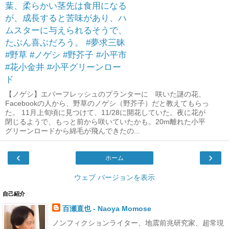
葉、柔らかい茎先は食用になる
が、成長すると苦味があり、ハ
ムスターに与えられるそうで、
たぶん喜ぶだろう。 #夢求三昧
#野草 #ノゲシ #野芥子 #小平市
#花小金井 #小平グリーンロー
ド
【ノゲシ】エバーフレッシュのプランターに 咲いた謎の花、
Facebookの人から、野草のノゲシ（野芥子）だと教えてもらっ
た。 11月上旬頃に見つけて、11/28に開花していた。夜に花が
閉じるようで、もっと前から咲いていたかも。20m離れた小平
グリーンロードから綿毛が飛んできたの...
‹
›
ホーム
ウェブ バージョンを表示
自己紹介
百瀬直也 - Naoya Momose
ノンフィクションライター、地震前兆研究家、超常現